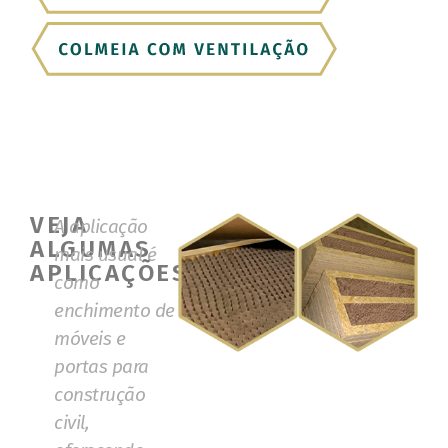
VEJA
A aplicação
ALGUMAS
mais usual é
APLICAÇÕES
como
enchimento de
móveis e
portas para
construção
civil,