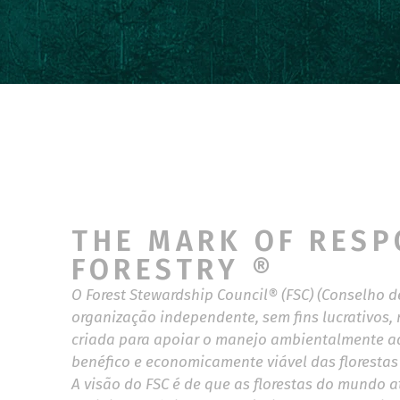
THE MARK OF RESP
FORESTRY ®
O Forest Stewardship Council® (FSC) (Conselho d
organização independente, sem fins lucrativos
criada para apoiar o manejo ambientalmente a
benéfico e economicamente viável das floresta
A visão do FSC é de que as florestas do mundo 