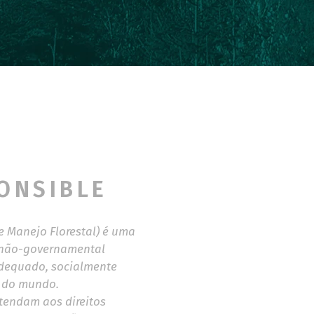
ONSIBLE
e Manejo Florestal) é uma
, não-governamental
dequado, socialmente
s do mundo.
atendam aos direitos